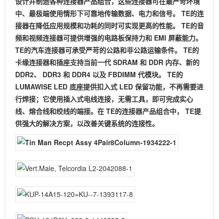
设计并制造各种连接器产品组合，这些连接器可在最严苛环境
中、最极端使用情形下可靠地传输数据、电力和信号。
TE
的连
接器在降低应用规模和功耗的同时可实现更高的性能。
TE
的音
频和视频连接器可提供增强的电路板保持力和
EMI
屏蔽能力。
TE
的汽车连接器可承受严苛的公路和非公路运输条件。
TE
的
卡缘连接器和插座支持当前一代
SDRAM
和
DDR
内存、新的
DDR2
、
DDR3
和
DDR4
以及
FBDIMM
代模块。
TE
的
LUMAWISE LED
底座提供扣入式
LED
保留功能，不再需要进
行焊接；它使用插入式电线连接，无需工具，即可完成实心
线、熔合线和绞线的端接。在
TE
的连接器产品组合中，
TE
提
供强大的解决方案，以改善关键系统的连接性。