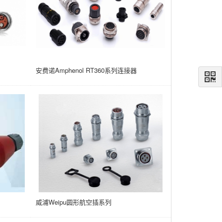
安费诺Amphenol RT360系列连接器
威浦Weipu圆形航空插系列