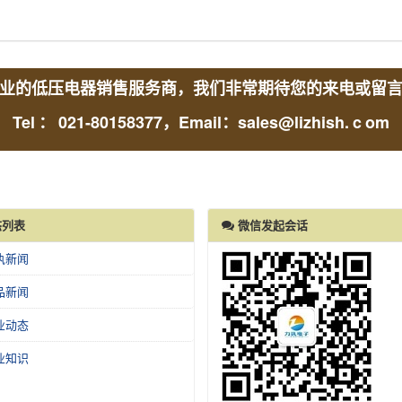
业的低压电器销售服务商，我们非常期待您的来电或留
Tel
：
021-80158377，Email：sales@lizhish.
c
om
列表
微信发起会话
执新闻
品新闻
业动态
业知识