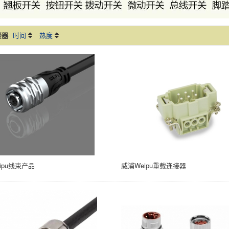
接器
时间
热度
ipu线束产品
威浦Weipu重载连接器