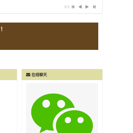
1/1
言！
在线聊天