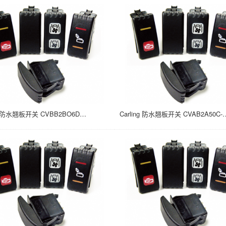
Carling 防水翘板开关 CVBB2BO6D-A0T14-1UC 15A/24V 面板安装 (ON) NONE OFF 21*37
Carling 防水翘板开关 CVAB2A50C-00000-000 1