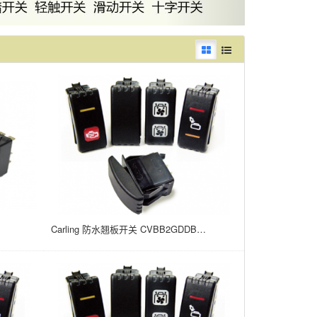
Carling 防水翘板开关 CVBB2GDDB-A98XX-300-XYZSD 15A/24V 面板安装 (ON) NONE OFF 21*37